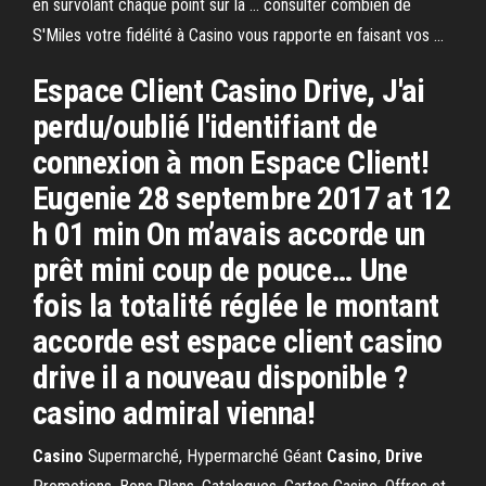
en survolant chaque point sur la ... consulter combien de
S'Miles votre fidélité à Casino vous rapporte en faisant vos ...
Espace Client Casino Drive, J'ai
perdu/oublié l'identifiant de
connexion à mon Espace Client!
Eugenie 28 septembre 2017 at 12
h 01 min On m’avais accorde un
prêt mini coup de pouce… Une
fois la totalité réglée le montant
accorde est espace client casino
drive il a nouveau disponible ?
casino admiral vienna!
Casino
Supermarché, Hypermarché Géant
Casino
,
Drive