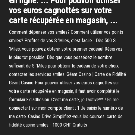
en ligne. ... Pour pouvoir utiliser
vos euros cagnottés sur votre
carte récupérée en magasin, ...
Comment dépenser vos smiles? Comment utiliser vos points
smiles? Profiter de vos S ’Miles, c’est facile… Dès 500 S
’Miles, vous pouvez obtenir votre premier cadeau! Réservez
le plus tôt possible. Dès que vous possédez le nombre
suffisant de S ’Miles pour obtenir le cadeau de votre choix,
contacter les services smiles. Géant Casino | Carte de Fidélité
Géant Casino Pour pouvoir utiliser vos euros cagnottés sur
votre carte récupérée en magasin, il faut avoir complété le
formulaire d’adhésion. C’est ma carte, je l’active** ! En me
connectant sur mon compte client : 1 Je saisis le numéro de
ma carte. Casino Drive Simplifiez-vous les courses. carte de
fidélité casino smiles - 1000 CHF Gratuits